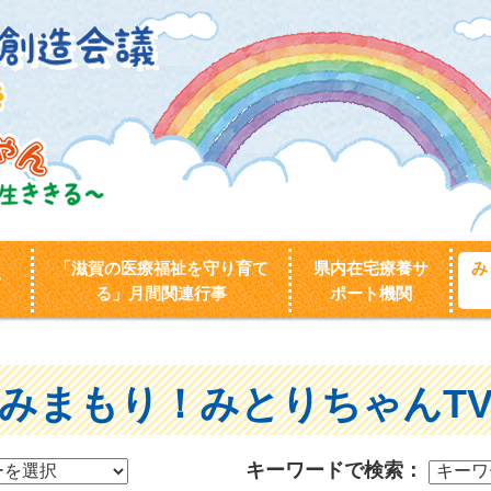
「滋賀の医療福祉を守り育て
県内在宅療養サ
み
せ
る」月間関連行事
ポート機関
みまもり！みとりちゃんT
キーワードで検索：