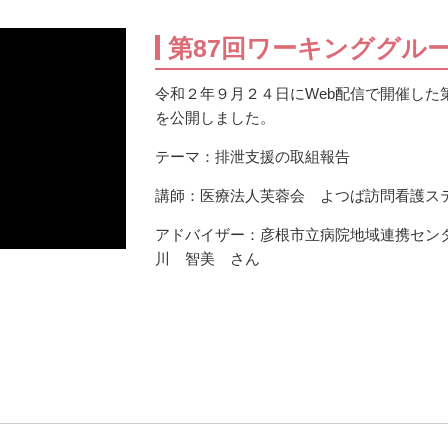
第87回ワーキンググル
令和２年９月２４日にWeb配信で開催した
を公開しました。
テーマ：排泄支援の取組報告
講師：医療法人芙蓉会 よつば訪問看護ス
アドバイザー：彦根市立病院地域連携セン
川 智美 さん