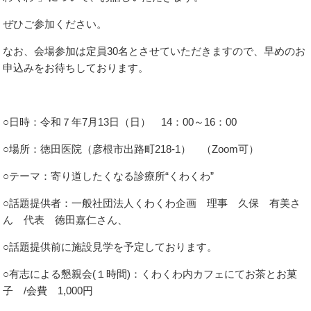
ぜひご参加ください。
なお、会場参加は定員30名とさせていただきますので、早めのお
申込みをお待ちしております。
○日時：令和７年7月13日（日） 14：00～16：00
○場所：徳田医院（彦根市出路町218-1） （Zoom可）
○テーマ：寄り道したくなる診療所“くわくわ”
○話題提供者：一般社団法人くわくわ企画 理事 久保 有美さ
ん 代表 徳田嘉仁さん、
○話題提供前に施設見学を予定しております。
○有志による懇親会(１時間)：くわくわ内カフェにてお茶とお菓
子 /会費 1,000円