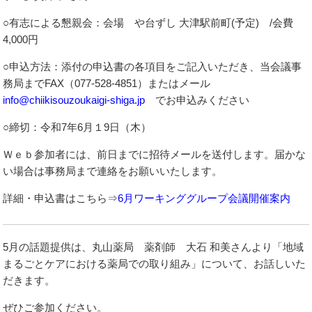
○有志による懇親会：会場 や台ずし 大津駅前町(予定) /会費
4,000円
○申込方法：添付の申込書の各項目をご記入いただき、当会議事
務局までFAX（077-528-4851）またはメール
info@chiikisouzoukaigi-shiga.jp
でお申込みください
○締切：令和7年6月１9日（木）
Ｗｅｂ参加者には、前日までに招待メールを送付します。届かな
い場合は事務局まで連絡をお願いいたします。
詳細・申込書はこちら⇒
6月ワーキンググループ会議開催案内
5月の話題提供は、丸山薬局 薬剤師 大石 和美さんより「地域
まるごとケアにおける薬局での取り組み」について、お話しいた
だきます。
ぜひご参加ください。