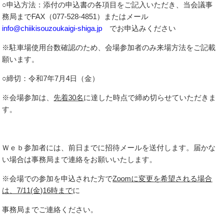
○申込方法：添付の申込書の各項目をご記入いただき、当会議事
務局までFAX（077-528-4851）またはメール
info@chiikisouzoukaigi-shiga.jp
でお申込みください
※駐車場使用台数確認のため、会場参加者のみ来場方法をご記載
願います。
○締切：令和7年7月4日（金）
※会場参加は、
先着30名
に達した時点で締め切らせていただきま
す。
Ｗｅｂ参加者には、前日までに招待メールを送付します。届かな
い場合は事務局まで連絡をお願いいたします。
※会場での参加を申込された方で
Zoomに変更を希望される場合
は、7/11(金)16時まで
に
事務局までご連絡ください。