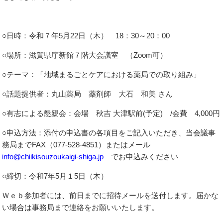
○日時：令和７年5月22日（木） 18：30～20：00
○場所：滋賀県庁新館７階大会議室 （Zoom可）
○テーマ：「地域まるごとケアにおける薬局での取り組み」
○話題提供者：丸山薬局 薬剤師 大石 和美 さん
○有志による懇親会：会場 秋吉 大津駅前(予定) /会費 4,000円
○申込方法：添付の申込書の各項目をご記入いただき、当会議事
務局までFAX（077-528-4851）またはメール
info@chiikisouzoukaigi-shiga.jp
でお申込みください
○締切：令和7年5月１5日（木）
Ｗｅｂ参加者には、前日までに招待メールを送付します。届かな
い場合は事務局まで連絡をお願いいたします。